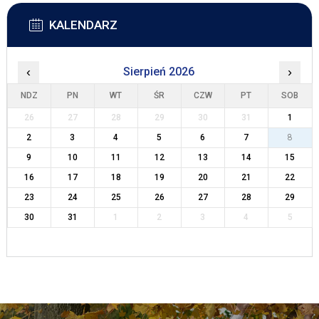
KALENDARZ
‹
Sierpień 2026
›
NDZ
PN
WT
ŚR
CZW
PT
SOB
26
27
28
29
30
31
1
2
3
4
5
6
7
8
9
10
11
12
13
14
15
16
17
18
19
20
21
22
23
24
25
26
27
28
29
30
31
1
2
3
4
5