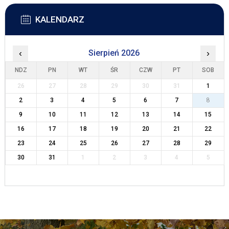
KALENDARZ
‹
Sierpień 2026
›
NDZ
PN
WT
ŚR
CZW
PT
SOB
26
27
28
29
30
31
1
2
3
4
5
6
7
8
9
10
11
12
13
14
15
16
17
18
19
20
21
22
23
24
25
26
27
28
29
30
31
1
2
3
4
5