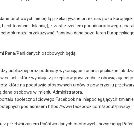
dane osobowych nie będą przekazywane przez nas poza Europejski 
, Liechtenstein i Islandię), z zastrzeżeniem ponadnarodowego char
acebook może przekazywać Państwa dane poza teren Europejskieg
mi Pana/Pani danych osobowych będą:
adzy publicznej oraz podmioty wykonujące zadania publiczne lub dzia
i w celach, które wynikają z przepisów powszechnie obowiązującego
ioty, które na podstawie stosownych umów o powierzeniu przetwar
ą dane osobowe w imieniu Administratora,
l portalu społecznościowego Facebook na niepodlegających zmiani
stępnych pod adresem https://www.facebook.com/about/privacy.
u z przetwarzaniem Państwa danych osobowych, przysługują Państ