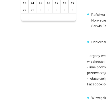
23
24
25
26
27
28
29
30
31
1
2
3
4
5
Państwa 
Norwegię
Serwis F
Odbiorca
- organy wł
w zakresie 
- inne podm
przetwarzaj
- właścicie
Facebook do
W związk