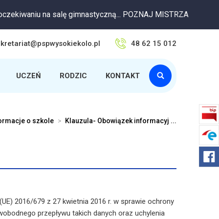
aniu na salę gimnastyczną... POZNAJ MISTRZA
kretariat@pspwysokiekolo.pl
48 62 15 012
UCZEŃ
RODZIC
KONTAKT
ormacje o szkole
>
Klauzula- Obowiązek informacyj ...
 (UE) 2016/679 z 27 kwietnia 2016 r. w sprawie ochrony
wobodnego przepływu takich danych oraz uchylenia