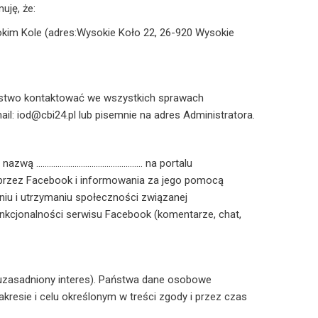
uję, że:
im Kole (adres:Wysokie Koło 22, 26-920 Wysokie
ństwo kontaktować we wszystkich sprawach
: iod@cbi24.pl lub pisemnie na adres Administratora.
d nazwą ………………………………………….. na portalu
przez Facebook i informowania za jego pomocą
iu i utrzymaniu społeczności związanej
nkcjonalności serwisu Facebook (komentarze, chat,
e uzasadniony interes). Państwa dane osobowe
resie i celu określonym w treści zgody i przez czas