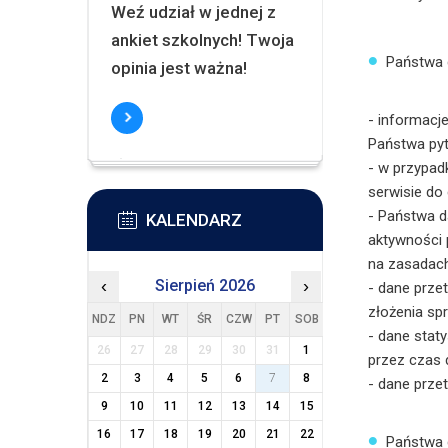
Weź udział w jednej z
ankiet szkolnych! Twoja
Państwa 
opinia jest ważna!
- informacj
Państwa pyta
- w przypad
serwisie do 
- Państwa d
KALENDARZ
aktywności 
na zasadac
‹
Sierpień 2026
›
- dane prze
złożenia spr
NDZ
PN
WT
ŚR
CZW
PT
SOB
- dane stat
26
27
28
29
30
31
1
przez czas 
2
3
4
5
6
7
8
- dane prze
9
10
11
12
13
14
15
16
17
18
19
20
21
22
Państwa 