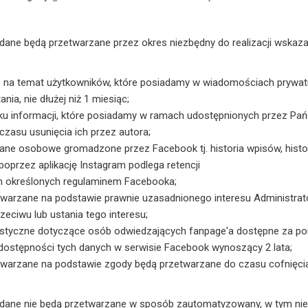
dane będą przetwarzane przez okres niezbędny do realizacji wskaz
e na temat użytkowników, które posiadamy w wiadomościach prywa
nia, nie dłużej niż 1 miesiąc;
ku informacji, które posiadamy w ramach udostępnionych przez P
czasu usunięcia ich przez autora;
ane osobowe gromadzone przez Facebook tj. historia wpisów, histori
poprzez aplikację Instagram podlega retencji
h określonych regulaminem Facebooka;
twarzane na podstawie prawnie uzasadnionego interesu Administra
zeciwu lub ustania tego interesu;
ystyczne dotyczące osób odwiedzających fanpage'a dostępne za po
dostępności tych danych w serwisie Facebook wynoszący 2 lata;
twarzane na podstawie zgody będą przetwarzane do czasu cofnięci
dane nie będą przetwarzane w sposób zautomatyzowany, w tym nie 