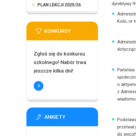
dyrektywy 95
PLAN LEKCJI 2025/26
Administ
Koło; nr 
KONKURSY
Administ
dotycząc
Zgłoś się do konkursu
szkolnego! Nabór trwa
Państwa 
jeszcze kilka dni!
społeczn
o aktywn
z Admini
wiadomoś
ANKIETY
Podstawą 
przetwarz
do wycofa