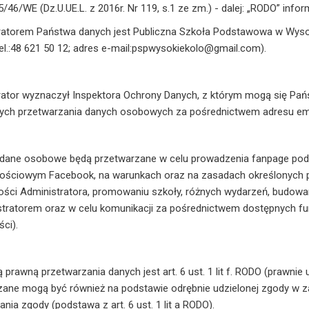
/46/WE (Dz.U.UE.L. z 2016r. Nr 119, s.1 ze zm.) - dalej: „RODO” inform
ratorem Państwa danych jest Publiczna Szkoła Podstawowa w Wysok
tel.:48 621 50 12; adres e-mail:pspwysokiekolo@gmail.com).
rator wyznaczył Inspektora Ochrony Danych, z którym mogą się Pa
ych przetwarzania danych osobowych za pośrednictwem adresu email
dane osobowe będą przetwarzane w celu prowadzenia fanpage po
ościowym Facebook, na warunkach oraz na zasadach określonych 
ości Administratora, promowaniu szkoły, różnych wydarzeń, budowan
stratorem oraz w celu komunikacji za pośrednictwem dostępnych fu
ci).
prawną przetwarzania danych jest art. 6 ust. 1 lit f. RODO (prawni
ane mogą być również na podstawie odrębnie udzielonej zgody w zak
nia zgody (podstawa z art. 6 ust. 1 lit a RODO).