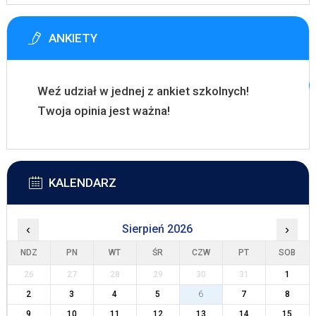
ANKIETY
Weź udział w jednej z ankiet szkolnych!
Twoja opinia jest ważna!
KALENDARZ
‹
Sierpień 2026
›
NDZ
PN
WT
ŚR
CZW
PT
SOB
26
27
28
29
30
31
1
2
3
4
5
6
7
8
9
10
11
12
13
14
15