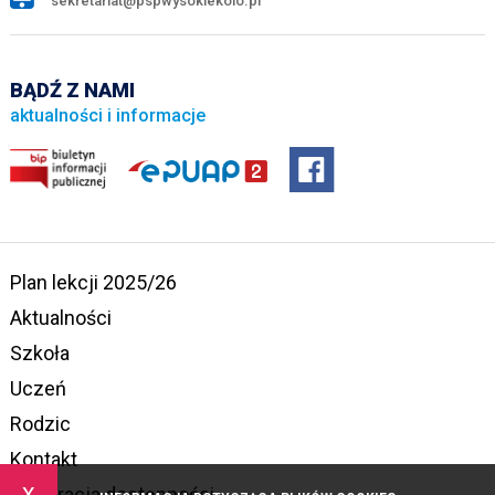
sekretariat@pspwysokiekolo.pl
BĄDŹ Z NAMI
aktualności i informacje
Plan lekcji 2025/26
Aktualności
Szkoła
Uczeń
Rodzic
Kontakt
x
Deklaracja dostępności