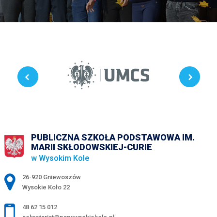
PUBLICZNA SZKOŁA PODSTAWOWA IM.
MARII SKŁODOWSKIEJ-CURIE
w Wysokim Kole
Adres pocztowy:
26-920 Gniewoszów
Wysokie Koło 22
48 62 15 012