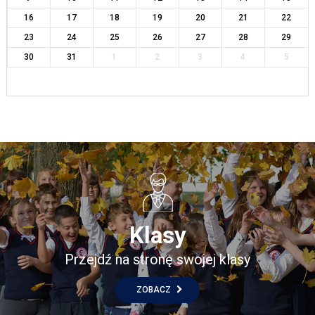
16
17
18
19
20
21
22
23
24
25
26
27
28
29
30
31
1
2
3
4
5
Klasy
Przejdź na stronę swojej klasy
ZOBACZ