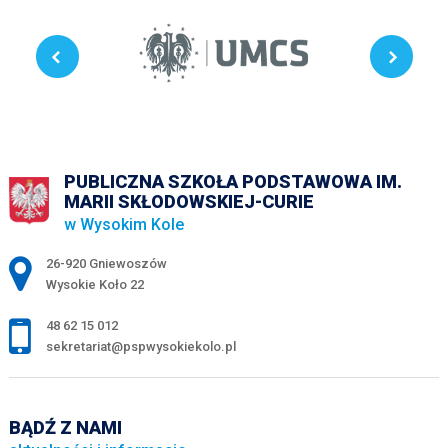
PUBLICZNA SZKOŁA PODSTAWOWA IM.
MARII SKŁODOWSKIEJ-CURIE
w Wysokim Kole
Adres pocztowy:
26-920 Gniewoszów
Wysokie Koło 22
48 62 15 012
sekretariat@pspwysokiekolo.pl
BĄDŹ Z NAMI