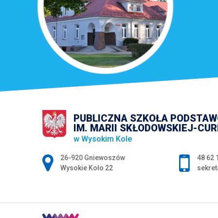
PUBLICZNA SZKOŁA PODSTA
IM. MARII SKŁODOWSKIEJ-CUR
w Wysokim Kole
Adres pocztowy:
26-920 Gniewoszów
48 62 
Wysokie Koło 22
sekret