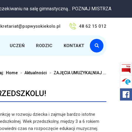
aniu na salę gimnastyczną... POZNAJ MISTRZA
kretariat@pspwysokiekolo.pl
48 62 15 012
UCZEŃ
RODZIC
KONTAKT
taj:
Home
>
Aktualności
>
ZAJĘCIA UMUZYKALNIAJ ...
RZEDSZKOLU!
nkcję w rozwoju dziecka i zajmuje bardzo istotne
zedszkolnej. Wiek przedszkolny, między 3 a 6 rokiem
odpowiedni czas na rozpoczęcie edukacji muzycznej.