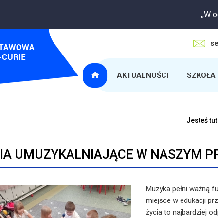
,,W oczekiw
se
AKTUALNOŚCI
SZKOŁA
Jesteś tu
IA UMUZYKALNIAJĄCE W NASZYM P
Muzyka pełni ważną fu
miejsce w edukacji pr
życia to najbardziej 