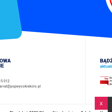
WOWA
BĄDŹ
IE
aktual
15 012
ariat@pspwysokiekolo.pl
x