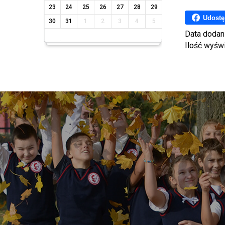
23
24
25
26
27
28
29
Udostę
30
31
1
2
3
4
5
Data dodan
Ilość wyśw