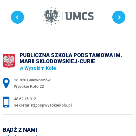
PUBLICZNA SZKOŁA PODSTAWOWA IM.
MARII SKŁODOWSKIEJ-CURIE
w Wysokim Kole
Adres pocztowy:
26-920 Gniewoszów
Wysokie Koło 22
48 62 15 012
sekretariat@pspwysokiekolo.pl
BĄDŹ Z NAMI