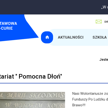
,,W oczek
se
AKTUALNOŚCI
SZKOŁA
Jeste
ariat '' Pomocna Dłoń''
Nasi Wolontariusze z
Funduszy Po Ludzku dl
Brawo!!!