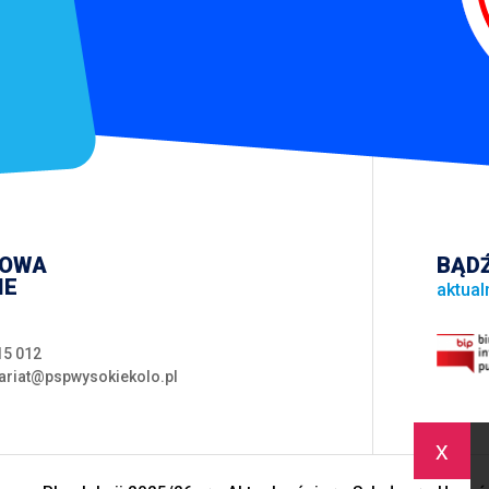
WOWA
BĄDŹ
IE
aktual
15 012
ariat@pspwysokiekolo.pl
x