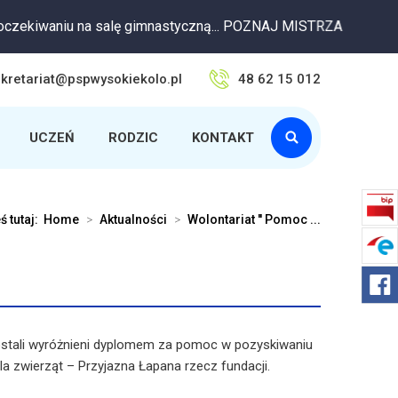
iwaniu na salę gimnastyczną... POZNAJ MISTRZA
kretariat@pspwysokiekolo.pl
48 62 15 012
UCZEŃ
RODZIC
KONTAKT
ś tutaj:
Home
>
Aktualności
>
Wolontariat '' Pomoc ...
ostali wyróżnieni dyplomem za pomoc w pozyskiwaniu
a zwierząt – Przyjazna Łapana rzecz fundacji.