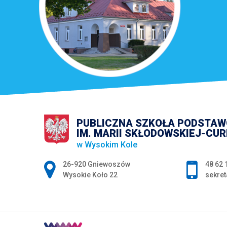
PUBLICZNA SZKOŁA PODSTA
IM. MARII SKŁODOWSKIEJ-CUR
w Wysokim Kole
Adres pocztowy:
26-920 Gniewoszów
48 62 
Wysokie Koło 22
sekret