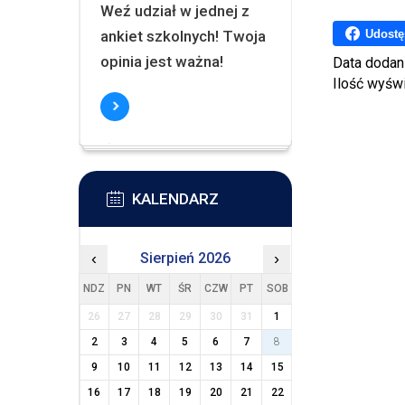
Weź udział w jednej z
Udostę
ankiet szkolnych! Twoja
opinia jest ważna!
Data dodan
Ilość wyśw
KALENDARZ
‹
Sierpień 2026
›
NDZ
PN
WT
ŚR
CZW
PT
SOB
26
27
28
29
30
31
1
2
3
4
5
6
7
8
9
10
11
12
13
14
15
16
17
18
19
20
21
22