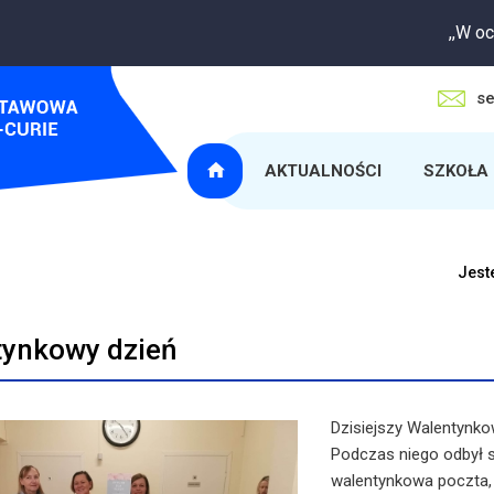
,,W oczekiwaniu na
se
AKTUALNOŚCI
SZKOŁA
Jeste
ynkowy dzień
Dzisiejszy Walentynko
Podczas niego odbył s
walentynkowa poczta,