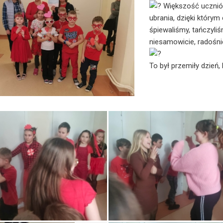
Większość uczniów
ubrania, dzięki który
śpiewaliśmy, tańczyliś
niesamowicie, radośnie
To był przemiły dzień,