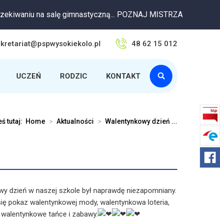
 salę gimnastyczną... POZNAJ MISTRZA
kretariat@pspwysokiekolo.pl
48 62 15 012
UCZEŃ
RODZIC
KONTAKT
ś tutaj:
Home
>
Aktualności
>
Walentynkowy dzień ...
wy dzień w naszej szkole był naprawdę niezapomniany.
ię pokaz walentynkowej mody, walentynkowa loteria,
 walentynkowe tańce i zabawy.