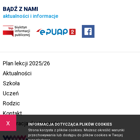
BĄDŹ Z NAMI
aktualności i informacje
Plan lekcji 2025/26
Aktualności
Szkoła
Uczeń
Rodzic
Kontakt
x
Deklaracja dostępności
INFORMACJA DOTYCZĄCA PLIKÓW COOKIES
Strona korzysta z plików cookies. Możesz określić warunki
przechowywania lub dostępu do plików cookies w Twojej