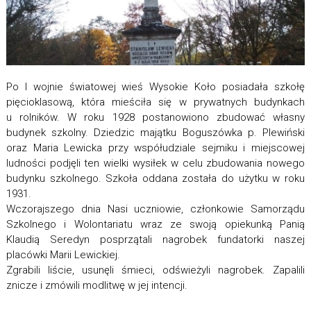
Po I wojnie światowej wieś Wysokie Koło posiadała szkołę
pięcioklasową, która mieściła się w prywatnych budynkach
u rolników. W roku 1928 postanowiono zbudować własny
budynek szkolny. Dziedzic majątku Boguszówka p. Plewiński
oraz Maria Lewicka przy współudziale sejmiku i miejscowej
ludności podjęli ten wielki wysiłek w celu zbudowania nowego
budynku szkolnego. Szkoła oddana została do użytku w roku
1931.
Wczorajszego dnia Nasi uczniowie, członkowie Samorządu
Szkolnego i Wolontariatu wraz ze swoją opiekunką Panią
Klaudią Seredyn posprzątali nagrobek fundatorki naszej
placówki Marii Lewickiej.
Zgrabili liście, usunęli śmieci, odświeżyli nagrobek. Zapalili
znicze i zmówili modlitwę w jej intencji.