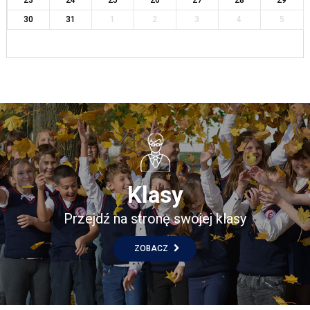
23
24
25
26
27
28
29
30
31
1
2
3
4
5
Klasy
Przejdź na stronę swojej klasy
ZOBACZ