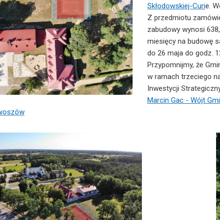
Skłodowskiej-Curi
e. W
Z przedmiotu zamówie
zabudowy wynosi 638,
miesięcy na budowę sa
do 26 maja do godz. 1
Przypomnijmy, że Gmin
w ramach trzeciego n
Inwestycji Strategiczn
Marcin Gac - Wójt G
ewoszów