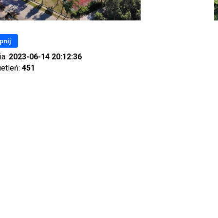
pnij
ia:
2023-06-14 20:12:36
ietleń:
451