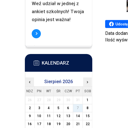
Weź udział w jednej z
ankiet szkolnych! Twoja
opinia jest ważna!
Udostę
Data dodan
Ilość wyśw
KALENDARZ
‹
Sierpień 2026
›
NDZ
PN
WT
ŚR
CZW
PT
SOB
26
27
28
29
30
31
1
2
3
4
5
6
7
8
9
10
11
12
13
14
15
16
17
18
19
20
21
22