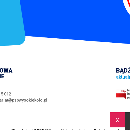
WOWA
BĄDŹ
IE
aktual
15 012
ariat@pspwysokiekolo.pl
x