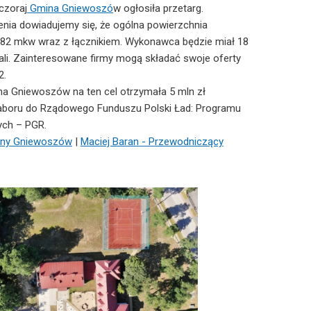
czoraj
Gmina Gniewoszó
w ogłosiła przetarg.
nia dowiadujemy się, że ogólna powierzchnia
82 mkw wraz z łącznikiem. Wykonawca będzie miał 18
li. Zainteresowane firmy mogą składać swoje oferty
2.
a Gniewoszów na ten cel otrzymała 5 mln zł
aboru do Rządowego Funduszu Polski Ład: Programu
ych – PGR.
miny Gniewoszów
|
Maciej Baran - Przewodniczący