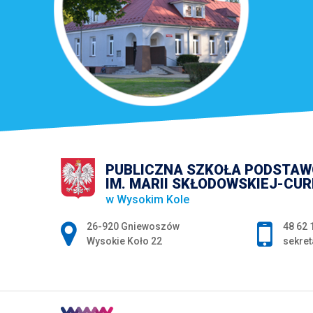
PUBLICZNA SZKOŁA PODSTA
IM. MARII SKŁODOWSKIEJ-CUR
w Wysokim Kole
Adres pocztowy:
26-920 Gniewoszów
48 62 
Wysokie Koło 22
sekret