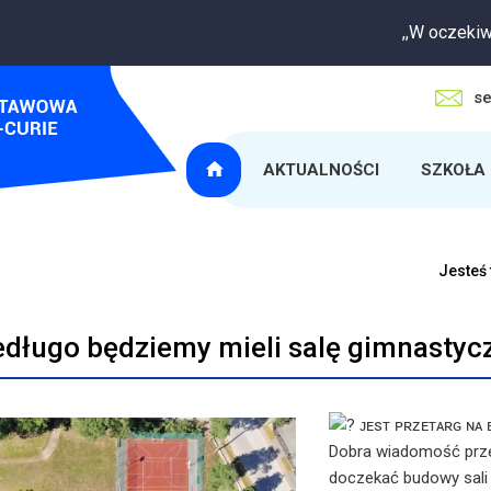
,,W oczekiwaniu n
se
AKTUALNOŚCI
SZKOŁA
Jesteś 
edługo będziemy mieli salę gimnastyc
ᴊᴇsᴛ ᴘʀᴢᴇᴛᴀʀɢ ɴᴀ 
Dobra wiadomość prze
doczekać budowy sali