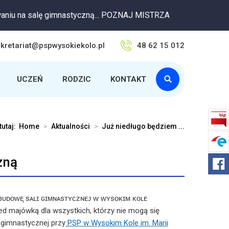
a salę gimnastyczną... POZNAJ MISTRZA
kretariat@pspwysokiekolo.pl
48 62 15 012
UCZEŃ
RODZIC
KONTAKT
tutaj:
Home
>
Aktualności
>
Już niedługo będziem ...
zną
ʙᴜᴅᴏᴡᴇ̨ sᴀʟɪ ɢɪᴍɴᴀsᴛʏᴄᴢɴᴇᴊ ᴡ ᴡʏsᴏᴋɪᴍ ᴋᴏʟᴇ
d majówką dla wszystkich, którzy nie mogą się
 gimnastycznej przy
PSP w Wysokim Kole im. Marii