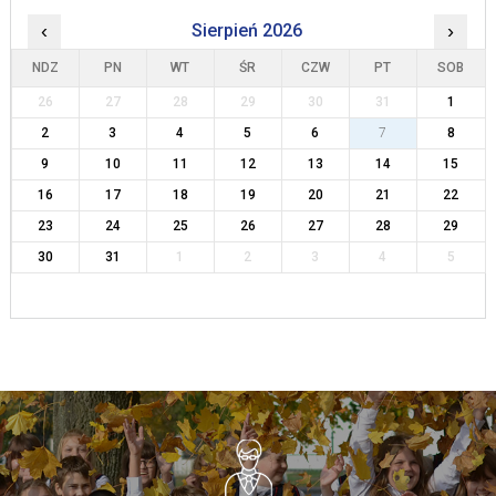
‹
Sierpień 2026
›
NDZ
PN
WT
ŚR
CZW
PT
SOB
26
27
28
29
30
31
1
2
3
4
5
6
7
8
9
10
11
12
13
14
15
16
17
18
19
20
21
22
23
24
25
26
27
28
29
30
31
1
2
3
4
5