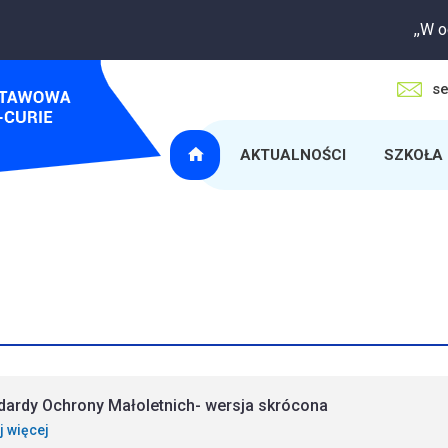
,,W oczeki
se
AKTUALNOŚCI
SZKOŁA
dardy Ochrony Małoletnich- wersja skrócona
j więcej