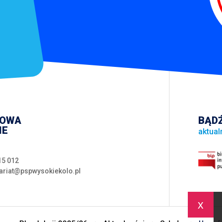
WOWA
BĄDŹ
IE
aktual
15 012
ariat@pspwysokiekolo.pl
x