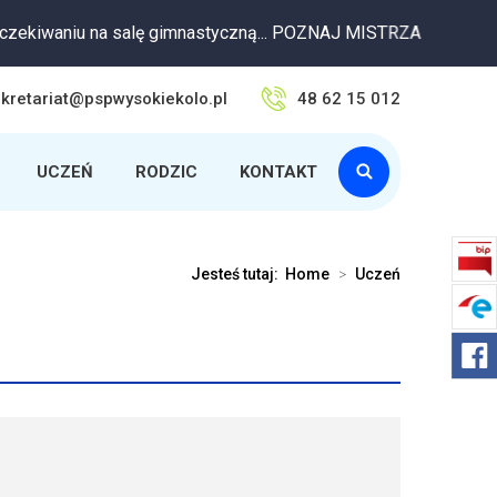
waniu na salę gimnastyczną... POZNAJ MISTRZA
kretariat@pspwysokiekolo.pl
48 62 15 012
UCZEŃ
RODZIC
KONTAKT
Jesteś tutaj:
Home
>
Uczeń