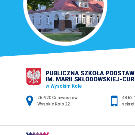
PUBLICZNA SZKOŁA PODSTA
IM. MARII SKŁODOWSKIEJ-CUR
w Wysokim Kole
Adres pocztowy:
26-920 Gniewoszów
48 62 
Wysokie Koło 22
sekret